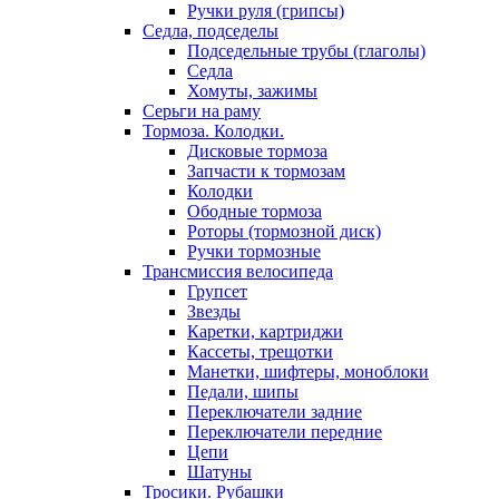
Ручки руля (грипсы)
Седла, подседелы
Подседельные трубы (глаголы)
Седла
Хомуты, зажимы
Серьги на раму
Тормоза. Колодки.
Дисковые тормоза
Запчасти к тормозам
Колодки
Ободные тормоза
Роторы (тормозной диск)
Ручки тормозные
Трансмиссия велосипеда
Групсет
Звезды
Каретки, картриджи
Кассеты, трещотки
Манетки, шифтеры, моноблоки
Педали, шипы
Переключатели задние
Переключатели передние
Цепи
Шатуны
Тросики. Рубашки