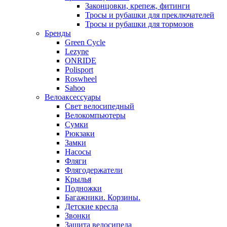
Законцовки, крепеж, фитинги
Тросы и рубашки для преключателей
Тросы и рубашки для тормозов
Бренды
Green Cycle
Lezyne
ONRIDE
Polisport
Roswheel
Sahoo
Велоаксессуары
Свет велосипедный
Велокомпьютеры
Сумки
Рюкзаки
Замки
Насосы
Фляги
Флягодержатели
Крылья
Подножки
Багажники. Корзины.
Детские кресла
Звонки
Защита велосипеда