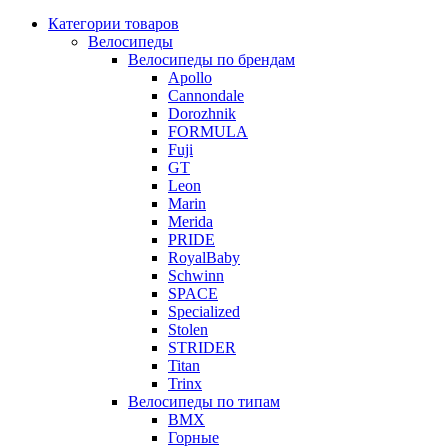
Категории товаров
Велосипеды
Велосипеды по брендам
Apollo
Cannondale
Dorozhnik
FORMULA
Fuji
GT
Leon
Marin
Merida
PRIDE
RoyalBaby
Schwinn
SPACE
Specialized
Stolen
STRIDER
Titan
Trinx
Велосипеды по типам
BMX
Горные