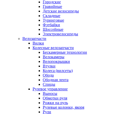
Городские
Гравийные
Детские велосипеды
Складные
Туринговые
Фэтбайки
Шоссейные
Электровелосипеды
Велозапчасти
Вилки
Колесные велозапчасти
Бескамерные технологии
Велокамеры
Велопокрышки
Втулки
Колеса (вилсеты)
Обода
Ободная лента
Спицы
Рулевое управление
Выносы
Обмотки руля
Рожки на руль
Рулевые колонки, якоря
Рули