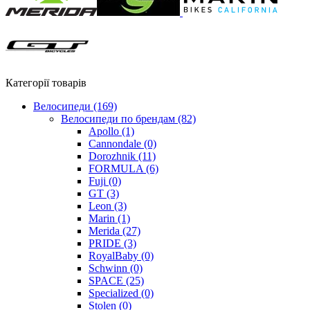
Категорії товарів
Велосипеди
(169)
Велосипеди по брендам
(82)
Apollo
(1)
Cannondale
(0)
Dorozhnik
(11)
FORMULA
(6)
Fuji
(0)
GT
(3)
Leon
(3)
Marin
(1)
Merida
(27)
PRIDE
(3)
RoyalBaby
(0)
Schwinn
(0)
SPACE
(25)
Specialized
(0)
Stolen
(0)