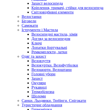
Захист велосипеда
Кріплення, тримачі, стійки для велосипеда
Світловідбивні елементи
Велостанки
Біговели
Самокати
Іструменти і Мастила
Велосипедні мастила, хімія
Догляд за велосипедом
Ключі
Лопатки бортувальні
Ремкомплекти, латки
Одяг та захист
Веловзуття
Велокуртки. Велофутболки
Велошорти. Велоштани
Головні убори
Захист
Окуляри
Рукавиці
Термобілизна
Шоломи
Санки. Льодянки. Тюбінги. Снігокати
Туристичне обладнання
Гермомішки