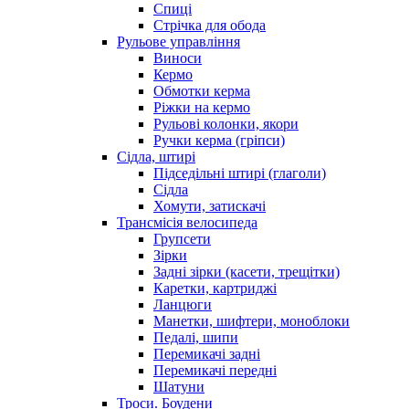
Спиці
Стрічка для обода
Рульове управління
Виноси
Кермо
Обмотки керма
Ріжки на кермо
Рульові колонки, якори
Ручки керма (гріпси)
Сідла, штирі
Підседільні штирі (глаголи)
Сідла
Хомути, затискачі
Трансмісія велосипеда
Групсети
Зірки
Задні зірки (касети, трещітки)
Каретки, картриджі
Ланцюги
Манетки, шифтери, моноблоки
Педалі, шипи
Перемикачі задні
Перемикачі передні
Шатуни
Троси. Боудени