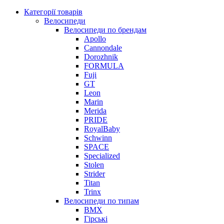
Категорії товарів
Велосипеди
Велосипеди по брендам
Apollo
Cannondale
Dorozhnik
FORMULA
Fuji
GT
Leon
Marin
Merida
PRIDE
RoyalBaby
Schwinn
SPACE
Specialized
Stolen
Strider
Titan
Trinx
Велосипеди по типам
BMX
Гірські