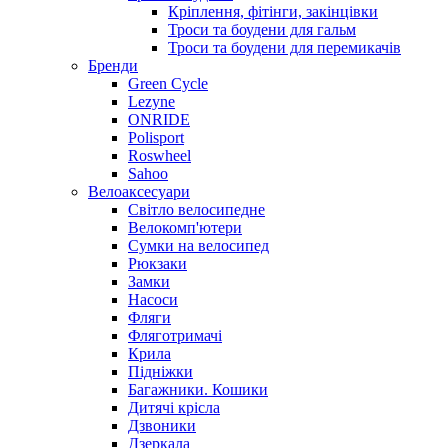
Кріплення, фітінги, закінцівки
Троси та боудени для гальм
Троси та боудени для перемикачів
Бренди
Green Cycle
Lezyne
ONRIDE
Polisport
Roswheel
Sahoo
Велоаксесуари
Світло велосипедне
Велокомп'ютери
Сумки на велосипед
Рюкзаки
Замки
Насоси
Фляги
Фляготримачі
Крила
Підніжки
Багажники. Кошики
Дитячі крісла
Дзвоники
Дзеркала