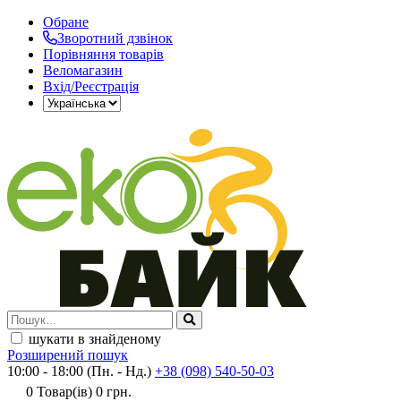
Обране
Зворотний дзвінок
Порівняння товарів
Веломагазин
Вхід/Реєстрація
шукати в знайденому
Розширений пошук
10:00 - 18:00 (Пн. - Нд.)
+38 (098) 540-50-03
0
Товар(ів)
0 грн.