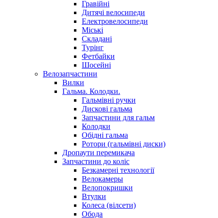
Гравійні
Дитячі велосипеди
Електровелосипеди
Міські
Складані
Турінг
Фетбайки
Шосейні
Велозапчастини
Вилки
Гальма. Колодки.
Гальмівні ручки
Дискові гальма
Запчастини для гальм
Колодки
Обідні гальма
Ротори (гальмівні диски)
Дропаути перемикача
Запчастини до коліс
Безкамерні технології
Велокамеры
Велопокришки
Втулки
Колеса (вілсети)
Обода