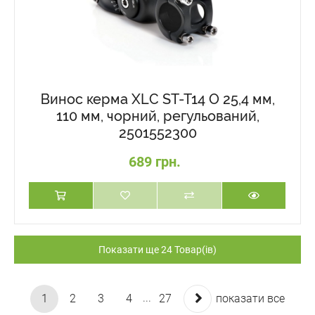
Винос керма XLC ST-T14 O 25,4 мм,
110 мм, чорний, регульований,
2501552300
689 грн.
Показати ще 24 Товар(ів)
1
2
3
4
27
показати все
...