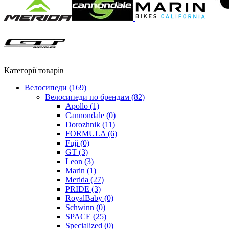
Категорії товарів
Велосипеди
(169)
Велосипеди по брендам
(82)
Apollo
(1)
Cannondale
(0)
Dorozhnik
(11)
FORMULA
(6)
Fuji
(0)
GT
(3)
Leon
(3)
Marin
(1)
Merida
(27)
PRIDE
(3)
RoyalBaby
(0)
Schwinn
(0)
SPACE
(25)
Specialized
(0)