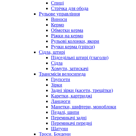
Спиці
Стрічка для обода
Рульове управління
Виноси
Кермо
Обмотки керма
Ріжки на кермо
Рульові колонки, якори
Ручки керма (гріпси)
Сідла, штирі
Підседільні штирі (глаголи)
Сідла
Хомути, затискачі
Трансмісія велосипеда
Групсети
Зірки
Задні зірки (касети, трещітки)
Каретки, картриджі
Ланцюги
Манетки, шифтери, моноблоки
Педалі, шипи
Перемикачі задні
Перемикачі передні
Шатуни
Троси. Боудени