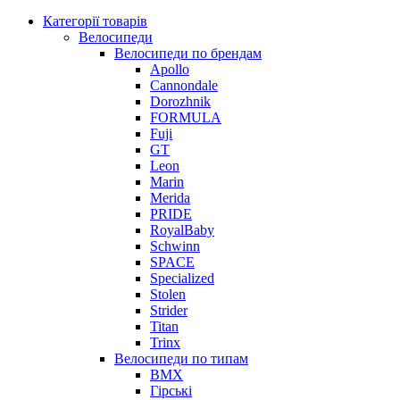
Категорії товарів
Велосипеди
Велосипеди по брендам
Apollo
Cannondale
Dorozhnik
FORMULA
Fuji
GT
Leon
Marin
Merida
PRIDE
RoyalBaby
Schwinn
SPACE
Specialized
Stolen
Strider
Titan
Trinx
Велосипеди по типам
BMX
Гірські