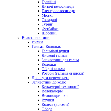
Гравійні
Дитячі велосипеди
Електровелосипеди
Міські
Складані
Турінг
Фетбайки
Шосейні
Велозапчастини
Вилки
Гальма. Колодки.
Гальмівні ручки
Дискові гальма
Запчастини для гальм
Колодки
Обідні гальма
Ротори (гальмівні диски)
Дропаути перемикача
Запчастини до коліс
Безкамерні технології
Велокамеры
Велопокришки
Втулки
Колеса (вілсети)
Обода