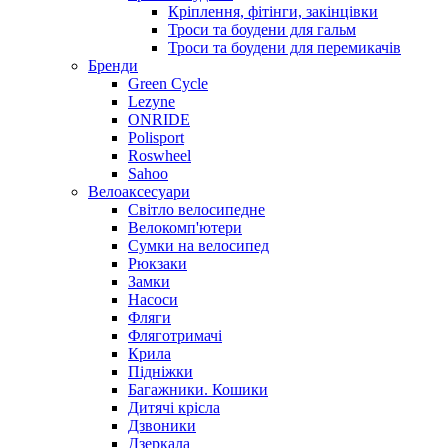
Кріплення, фітінги, закінцівки
Троси та боудени для гальм
Троси та боудени для перемикачів
Бренди
Green Cycle
Lezyne
ONRIDE
Polisport
Roswheel
Sahoo
Велоаксесуари
Світло велосипедне
Велокомп'ютери
Сумки на велосипед
Рюкзаки
Замки
Насоси
Фляги
Фляготримачі
Крила
Підніжки
Багажники. Кошики
Дитячі крісла
Дзвоники
Дзеркала