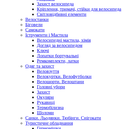
Захист велосипеда
Кріплення, тримачі, стійки для велосипеда
Світловідбивні елементи
Велостанки
Біговели
Самокати
Іструменти і Мастила
Велосипедні мастила, хімія
Догляд за велосипедом
Ключі
Лопатки бортувальні
Ремкомплекти, латки
Одяг та захист
Веловзуття
Велокуртки. Велофутболки
Велошорти. Велоштани
Головні убори
Захист
Окуляри
Рукавиці
Термобілизна
Шоломи
Санки. Льодянки. Тюбінги. Снігокати
Туристичне обладнання
Гермомішки