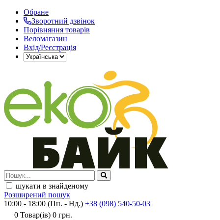
Обране
Зворотний дзвінок
Порівняння товарів
Веломагазин
Вхід/Реєстрація
шукати в знайденому
Розширений пошук
10:00 - 18:00 (Пн. - Нд.)
+38 (098) 540-50-03
0
Товар(ів)
0 грн.