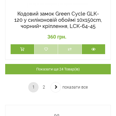
Кодовий замок Green Cycle GLK-
120 у силіконовій обоймі 10х150cm,
чорний+ кріплення, LCK-64-45
360 грн.
Показати ще 24 Товар(ів)
1
2
показати все