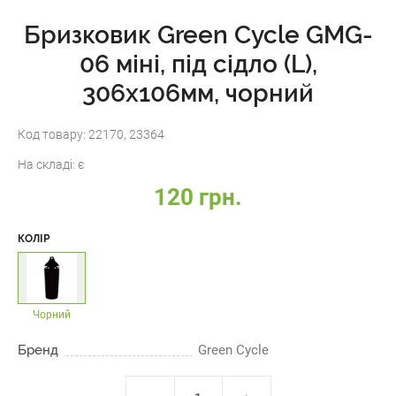
Бризковик Green Cycle GMG-
06 міні, під сідло (L),
306х106мм, чорний
Код товару:
22170, 23364
На складі:
є
120 грн.
КОЛІР
Чорний
Бренд
Green Cycle