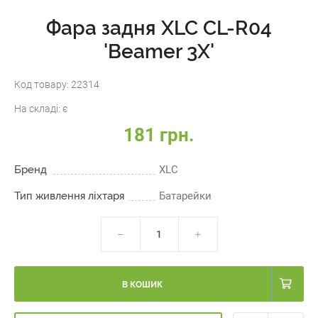
Фара задня XLC CL-R04
'Beamer 3X'
Код товару:
22314
На складі:
є
181 грн.
Бренд
XLC
Тип живлення ліхтаря
Батарейки
В КОШИК