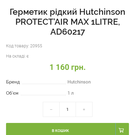
Герметик рідкий Hutchinson
PROTECT'AIR MAX 1LITRE,
AD60217
Код товару:
20955
На складі:
є
1 160 грн.
Бренд
Hutchinson
Об'єм
1 л
В КОШИК