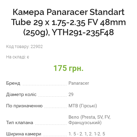
Камера Panaracer Standart
Tube 29 x 1.75-2.35 FV 48mm
(250g), YTH291-235F48
Код товару:
22902
На складі:
є
175 грн.
Бренд
Panaracer
Діаметр коліс
29
По призначенню
МТВ (Гірські)
Вело (Presta, SV, FV,
Тип клапана
Французський)
Ширина камери
1. 5 - 2. 1, 2. 1-2. 5