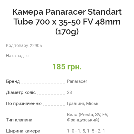
Камера Panaracer Standart
Tube 700 x 35-50 FV 48mm
(170g)
Код товару:
22905
На складі:
є
185 грн.
Бренд
Panaracer
Діаметр коліс
28
По призначенню
Гравійні, Міські
Вело (Presta, SV, FV,
Тип клапана
Французський)
Ширина камери
1. 0 - 1. 5, 1. 5 - 2. 1