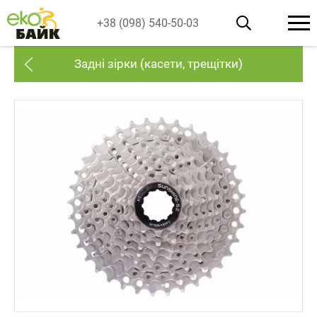
+38 (098) 540-50-03
Задні зірки (касети, трещітки)