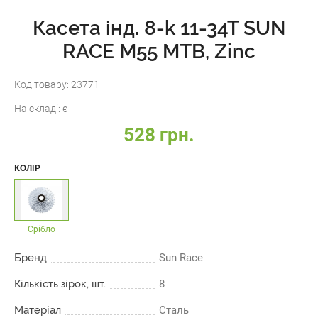
Касета інд. 8-k 11-34T SUN
RACE M55 MTB, Zinc
Код товару:
23771
На складі:
є
528 грн.
КОЛІР
Срібло
Бренд
Sun Race
Кількість зірок, шт.
8
Матеріал
Сталь