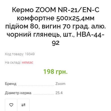
Кермо ZOOM NR-21/EN-C
комфортне 500х25,4мм
підйом 80, вигин 70 град. алю.
чорний глянець, шт., HBA-44-
92
Код товару:
19349
немає
На складі:
198 грн.
Бренд
Zoom
Діаметр керма
25.4