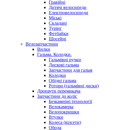
Гравійні
Дитячі велосипеди
Електровелосипеди
Міські
Складані
Турінг
Фетбайки
Шосейні
Велозапчастини
Вилки
Гальма. Колодки.
Гальмівні ручки
Дискові гальма
Запчастини для гальм
Колодки
Обідні гальма
Ротори (гальмівні диски)
Дропаути перемикача
Запчастини до коліс
Безкамерні технології
Велокамеры
Велопокришки
Втулки
Колеса (вілсети)
Обода