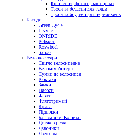
Кріплення, фітінги, закінцівки
Троси та боудени для гальм
Троси та боудени для перемикачів
Бренди
Green Cycle
Lezyne
ONRIDE
Polisport
Roswheel
Sahoo
Велоаксесуари
Світло велосипедне
Велокомп'ютери
Сумки на велосипед
Рюкзаки
Замки
Насоси
Фляги
Фляготримачі
Крила
Підніжки
Багажники. Кошики
Дитячі крісла
Дзвоники
Дзеркала