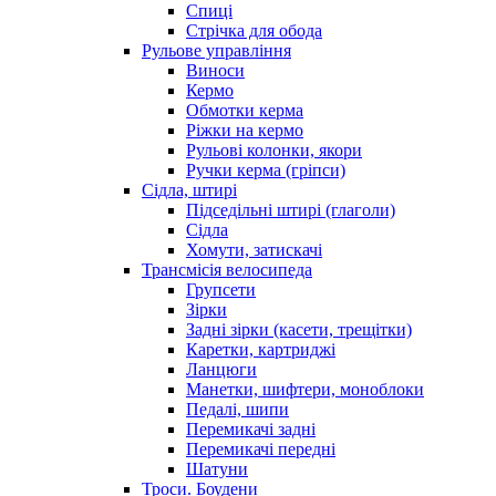
Спиці
Стрічка для обода
Рульове управління
Виноси
Кермо
Обмотки керма
Ріжки на кермо
Рульові колонки, якори
Ручки керма (гріпси)
Сідла, штирі
Підседільні штирі (глаголи)
Сідла
Хомути, затискачі
Трансмісія велосипеда
Групсети
Зірки
Задні зірки (касети, трещітки)
Каретки, картриджі
Ланцюги
Манетки, шифтери, моноблоки
Педалі, шипи
Перемикачі задні
Перемикачі передні
Шатуни
Троси. Боудени