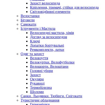
Захист велосипеда
Кріплення, тримачі, стійки для велосипеда
Світловідбивні елементи
Велостанки
Біговели
Самокати
Іструменти і Мастила
Велосипедні мастила, хімія
Догляд за велосипедом
Ключі
Лопатки бортувальні
Ремкомплекти, латки
Одяг та захист
Веловзуття
Велокуртки. Велофутболки
Велошорти. Велоштани
Головні убори
Захист
Окуляри
Рукавиці
Термобілизна
Шоломи
Санки. Льодянки. Тюбінги. Снігокати
Туристичне обладнання
Гермомішки