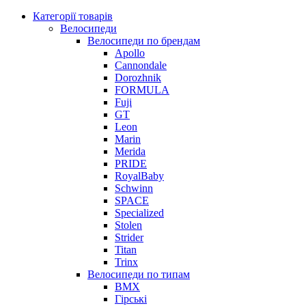
Категорії товарів
Велосипеди
Велосипеди по брендам
Apollo
Cannondale
Dorozhnik
FORMULA
Fuji
GT
Leon
Marin
Merida
PRIDE
RoyalBaby
Schwinn
SPACE
Specialized
Stolen
Strider
Titan
Trinx
Велосипеди по типам
BMX
Гірські