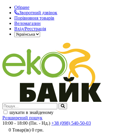
Обране
Зворотний дзвінок
Порівняння товарів
Веломагазин
Вхід/Реєстрація
шукати в знайденому
Розширений пошук
10:00 - 18:00 (Пн. - Нд.)
+38 (098) 540-50-03
0
Товар(ів)
0 грн.