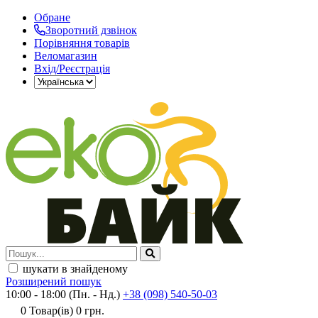
Обране
Зворотний дзвінок
Порівняння товарів
Веломагазин
Вхід/Реєстрація
шукати в знайденому
Розширений пошук
10:00 - 18:00 (Пн. - Нд.)
+38 (098) 540-50-03
0
Товар(ів)
0 грн.