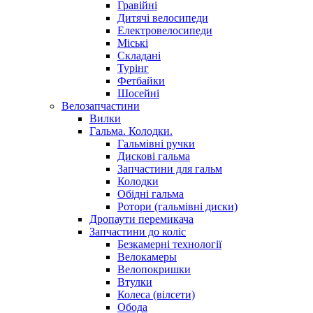
Гравійні
Дитячі велосипеди
Електровелосипеди
Міські
Складані
Турінг
Фетбайки
Шосейні
Велозапчастини
Вилки
Гальма. Колодки.
Гальмівні ручки
Дискові гальма
Запчастини для гальм
Колодки
Обідні гальма
Ротори (гальмівні диски)
Дропаути перемикача
Запчастини до коліс
Безкамерні технології
Велокамеры
Велопокришки
Втулки
Колеса (вілсети)
Обода