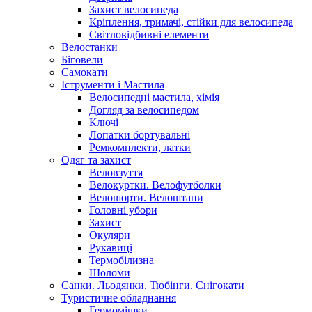
Захист велосипеда
Кріплення, тримачі, стійки для велосипеда
Світловідбивні елементи
Велостанки
Біговели
Самокати
Іструменти і Мастила
Велосипедні мастила, хімія
Догляд за велосипедом
Ключі
Лопатки бортувальні
Ремкомплекти, латки
Одяг та захист
Веловзуття
Велокуртки. Велофутболки
Велошорти. Велоштани
Головні убори
Захист
Окуляри
Рукавиці
Термобілизна
Шоломи
Санки. Льодянки. Тюбінги. Снігокати
Туристичне обладнання
Гермомішки