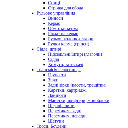
Спиці
Стрічка для обода
Рульове управління
Виноси
Кермо
Обмотки керма
Ріжки на кермо
Рульові колонки, якори
Ручки керма (гріпси)
Сідла, штирі
Підседільні штирі (глаголи)
Сідла
Хомути, затискачі
Трансмісія велосипеда
Групсети
Зірки
Задні зірки (касети, трещітки)
Каретки, картриджі
Ланцюги
Манетки, шифтери, моноблоки
Педалі, шипи
Перемикачі задні
Перемикачі передні
Шатуни
Троси. Боудени