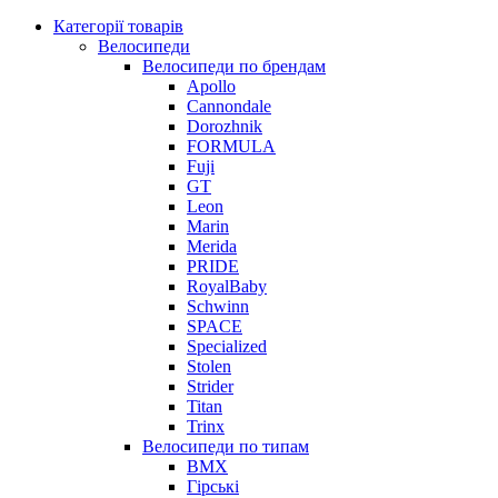
Категорії товарів
Велосипеди
Велосипеди по брендам
Apollo
Cannondale
Dorozhnik
FORMULA
Fuji
GT
Leon
Marin
Merida
PRIDE
RoyalBaby
Schwinn
SPACE
Specialized
Stolen
Strider
Titan
Trinx
Велосипеди по типам
BMX
Гірські