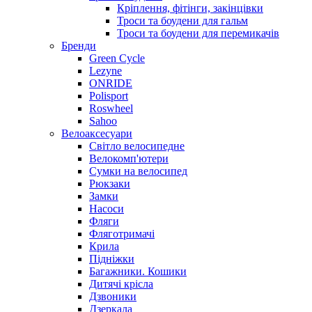
Кріплення, фітінги, закінцівки
Троси та боудени для гальм
Троси та боудени для перемикачів
Бренди
Green Cycle
Lezyne
ONRIDE
Polisport
Roswheel
Sahoo
Велоаксесуари
Світло велосипедне
Велокомп'ютери
Сумки на велосипед
Рюкзаки
Замки
Насоси
Фляги
Фляготримачі
Крила
Підніжки
Багажники. Кошики
Дитячі крісла
Дзвоники
Дзеркала