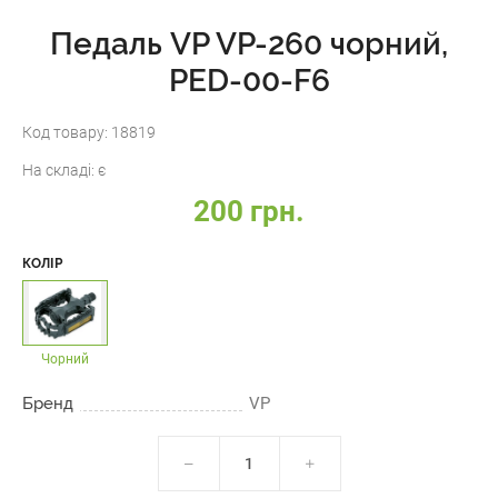
Педаль VP VP-260 чорний,
PED-00-F6
Код товару:
18819
На складі:
є
200 грн.
КОЛІР
Чорний
Бренд
VP