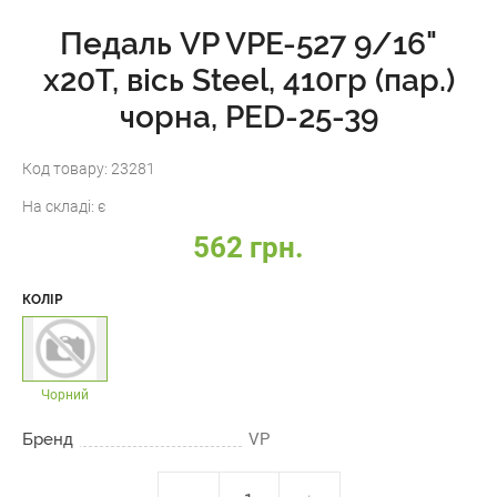
Педаль VP VPE-527 9/16"
х20Т, вісь Steel, 410гр (пар.)
чорна, PED-25-39
Код товару:
23281
На складі:
є
562 грн.
КОЛІР
Чорний
Бренд
VP