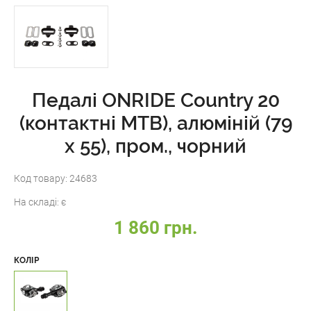
Педалі ONRIDE Country 20
(контактні MTB), алюміній (79
x 55), пром., чорний
Код товару:
24683
На складі:
є
1 860 грн.
КОЛІР