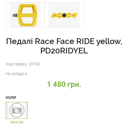
Педалі Race Face RIDE yellow,
PD20RIDYEL
Код товару:
23745
На складі:
є
1 480 грн.
КОЛІР
Жовтий