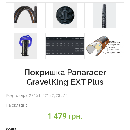
Покришка Panaracer
GravelKing EXT Plus
Код товару:
22151, 22152, 23577
На складі:
є
1 479 грн.
КОЛІР