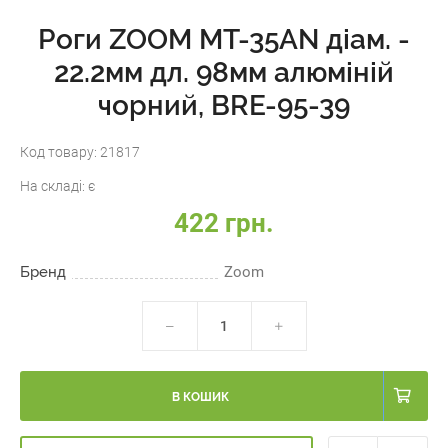
Роги ZOOM MT-35AN діам. -
22.2мм дл. 98мм алюміній
чорний, BRE-95-39
Код товару:
21817
На складі:
є
422 грн.
Бренд
Zoom
В КОШИК