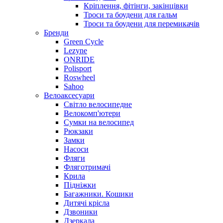
Кріплення, фітінги, закінцівки
Троси та боудени для гальм
Троси та боудени для перемикачів
Бренди
Green Cycle
Lezyne
ONRIDE
Polisport
Roswheel
Sahoo
Велоаксесуари
Світло велосипедне
Велокомп'ютери
Сумки на велосипед
Рюкзаки
Замки
Насоси
Фляги
Фляготримачі
Крила
Підніжки
Багажники. Кошики
Дитячі крісла
Дзвоники
Дзеркала