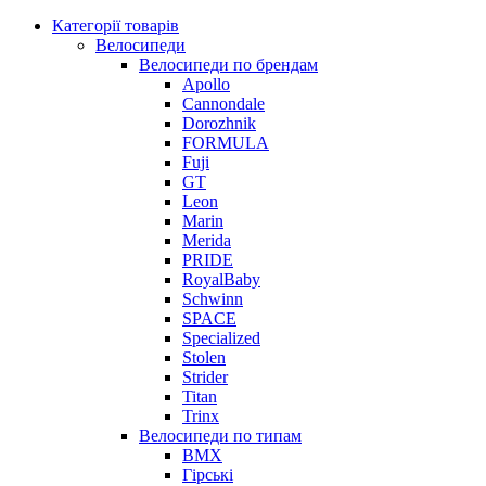
Категорії товарів
Велосипеди
Велосипеди по брендам
Apollo
Cannondale
Dorozhnik
FORMULA
Fuji
GT
Leon
Marin
Merida
PRIDE
RoyalBaby
Schwinn
SPACE
Specialized
Stolen
Strider
Titan
Trinx
Велосипеди по типам
BMX
Гірські