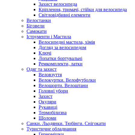
Захист велосипеда
Кріплення, тримачі, стійки для велосипеда
Світловідбивні елементи
Велостанки
Біговели
Самокати
Іструменти і Мастила
Велосипедні мастила, хімія
Догляд за велосипедом
Ключі
Лопатки бортувальні
Ремкомплекти, латки
Одяг та захист
Веловзуття
Велокуртки. Велофутболки
Велошорти. Велоштани
Головні убори
Захист
Окуляри
Рукавиці
Термобілизна
Шоломи
Санки. Льодянки. Тюбінги. Снігокати
Туристичне обладнання
Гермомішки