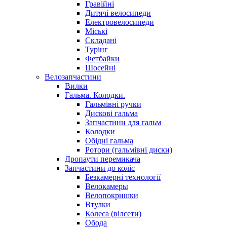
Гравійні
Дитячі велосипеди
Електровелосипеди
Міські
Складані
Турінг
Фетбайки
Шосейні
Велозапчастини
Вилки
Гальма. Колодки.
Гальмівні ручки
Дискові гальма
Запчастини для гальм
Колодки
Обідні гальма
Ротори (гальмівні диски)
Дропаути перемикача
Запчастини до коліс
Безкамерні технології
Велокамеры
Велопокришки
Втулки
Колеса (вілсети)
Обода