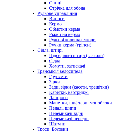
Спиці
Стрічка для обода
Рульове управління
Виноси
Кермо
Обмотки керма
Ріжки на кермо
Рульові колонки, якори
Ручки керма (гріпси)
Сідла, штирі
Підседільні штирі (глаголи)
Сідла
Хомути, затискачі
Трансмісія велосипеда
Групсети
Зірки
Задні зірки (касети, трещітки)
Каретки, картриджі
Ланцюги
Манетки, шифтери, моноблоки
Педалі, шипи
Перемикачі задні
Перемикачі передні
Шатуни
Троси. Боудени