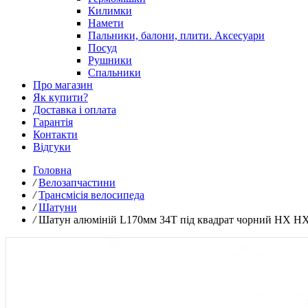
Килимки
Намети
Пальники, балони, плити. Аксесуари
Посуд
Рушники
Спальники
Про магазин
Як купити?
Доставка і оплата
Гарантія
Контакти
Відгуки
Головна
/
Велозапчастини
/
Трансмісія велосипеда
/
Шатуни
/
Шатун алюміній L170мм 34T під квадрат чорний HX H