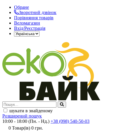
Обране
Зворотний дзвінок
Порівняння товарів
Веломагазин
Вхід/Реєстрація
шукати в знайденому
Розширений пошук
10:00 - 18:00 (Пн. - Нд.)
+38 (098) 540-50-03
0
Товар(ів)
0 грн.