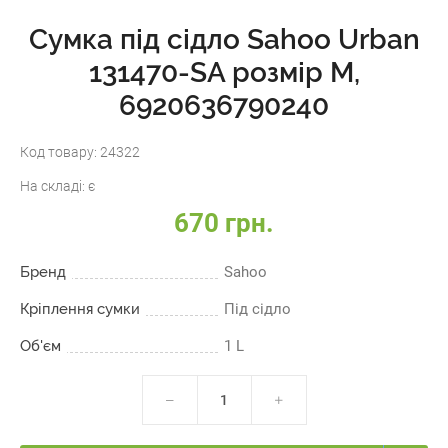
Сумка під сідло Sahoo Urban
131470-SA розмір M,
6920636790240
Код товару:
24322
На складі:
є
670 грн.
Бренд
Sahoo
Кріплення сумки
Під сідло
Об'єм
1 L