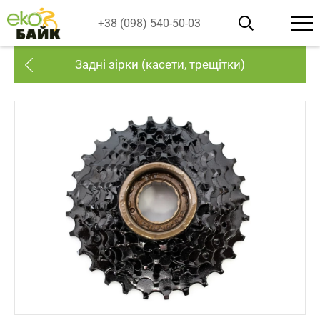
+38 (098) 540-50-03
Задні зірки (касети, трещітки)