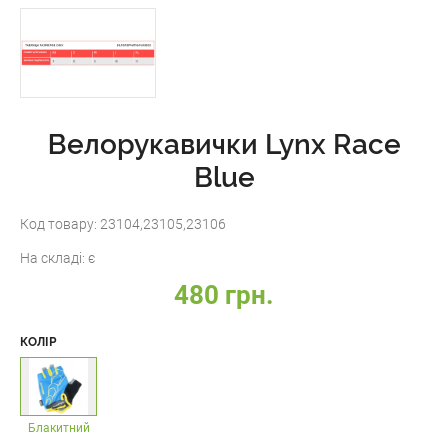
Велорукавички Lynx Race
Blue
Код товару:
23104,23105,23106
На складі:
є
480 грн.
КОЛІР
Блакитний