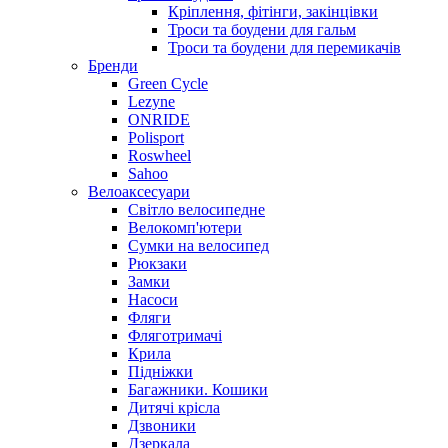
Кріплення, фітінги, закінцівки
Троси та боудени для гальм
Троси та боудени для перемикачів
Бренди
Green Cycle
Lezyne
ONRIDE
Polisport
Roswheel
Sahoo
Велоаксесуари
Світло велосипедне
Велокомп'ютери
Сумки на велосипед
Рюкзаки
Замки
Насоси
Фляги
Фляготримачі
Крила
Підніжки
Багажники. Кошики
Дитячі крісла
Дзвоники
Дзеркала