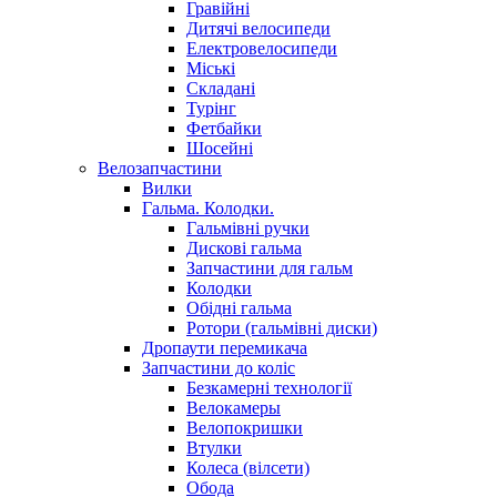
Гравійні
Дитячі велосипеди
Електровелосипеди
Міські
Складані
Турінг
Фетбайки
Шосейні
Велозапчастини
Вилки
Гальма. Колодки.
Гальмівні ручки
Дискові гальма
Запчастини для гальм
Колодки
Обідні гальма
Ротори (гальмівні диски)
Дропаути перемикача
Запчастини до коліс
Безкамерні технології
Велокамеры
Велопокришки
Втулки
Колеса (вілсети)
Обода