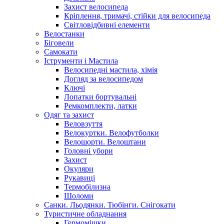
Захист велосипеда
Кріплення, тримачі, стійки для велосипеда
Світловідбивні елементи
Велостанки
Біговели
Самокати
Іструменти і Мастила
Велосипедні мастила, хімія
Догляд за велосипедом
Ключі
Лопатки бортувальні
Ремкомплекти, латки
Одяг та захист
Веловзуття
Велокуртки. Велофутболки
Велошорти. Велоштани
Головні убори
Захист
Окуляри
Рукавиці
Термобілизна
Шоломи
Санки. Льодянки. Тюбінги. Снігокати
Туристичне обладнання
Гермомішки