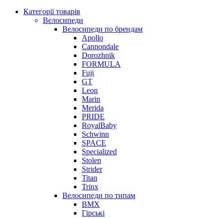
Категорії товарів
Велосипеди
Велосипеди по брендам
Apollo
Cannondale
Dorozhnik
FORMULA
Fuji
GT
Leon
Marin
Merida
PRIDE
RoyalBaby
Schwinn
SPACE
Specialized
Stolen
Strider
Titan
Trinx
Велосипеди по типам
BMX
Гірські