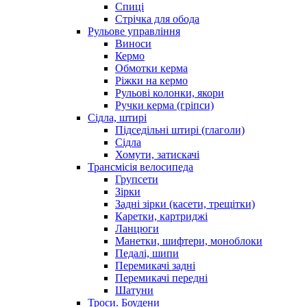
Спиці
Стрічка для обода
Рульове управління
Виноси
Кермо
Обмотки керма
Ріжки на кермо
Рульові колонки, якори
Ручки керма (гріпси)
Сідла, штирі
Підседільні штирі (глаголи)
Сідла
Хомути, затискачі
Трансмісія велосипеда
Групсети
Зірки
Задні зірки (касети, трещітки)
Каретки, картриджі
Ланцюги
Манетки, шифтери, моноблоки
Педалі, шипи
Перемикачі задні
Перемикачі передні
Шатуни
Троси. Боудени