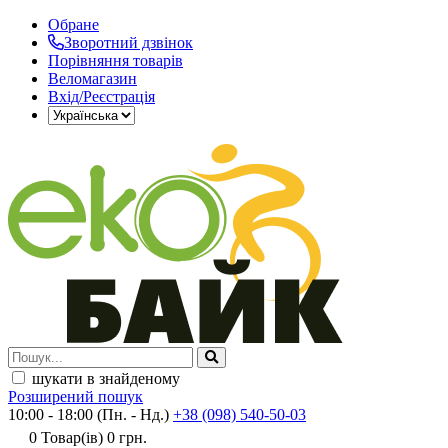
Обране
Зворотний дзвінок
Порівняння товарів
Веломагазин
Вхід/Реєстрація
шукати в знайденому
Розширений пошук
10:00 - 18:00 (Пн. - Нд.)
+38 (098) 540-50-03
0
Товар(ів)
0 грн.