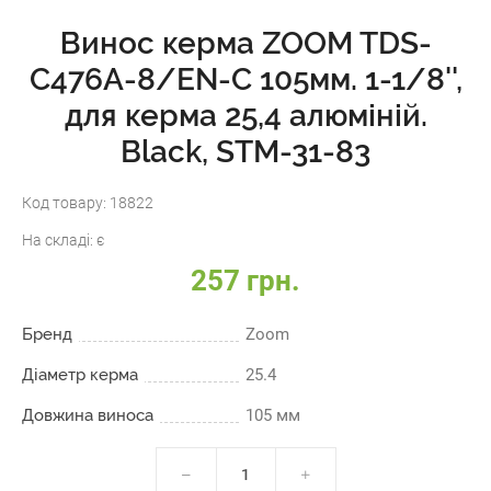
Винос керма ZOOM TDS-
C476A-8/EN-C 105мм. 1-1/8'',
для керма 25,4 алюміній.
Black, STM-31-83
Код товару:
18822
На складі:
є
257 грн.
Бренд
Zoom
Діаметр керма
25.4
Довжина виноса
105 мм