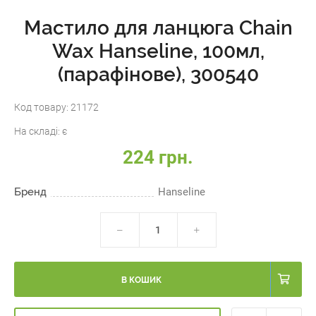
Мастило для ланцюга Chain
Wax Hanseline, 100мл,
(парафінове), 300540
Код товару:
21172
На складі:
є
224 грн.
Бренд
Hanseline
В КОШИК